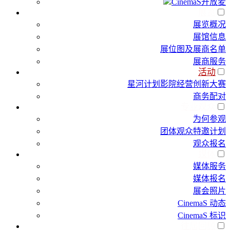
CinemaS开放麦
展览
展览概况
展馆信息
展位图及展商名单
展商服务
活动
星河计划影院经营创新大赛
商务配对
专业观众
为何参观
团体观众特邀计划
观众报名
媒体
媒体服务
媒体报名
展会照片
CinemaS 动态
CinemaS 标识
往届回顾