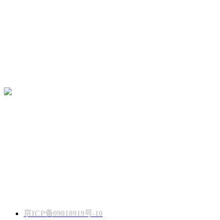
第十三届上海国际电影论坛暨展览会
2026.6.16-17 · 上海富悦大酒店
京ICP备09018919号-10