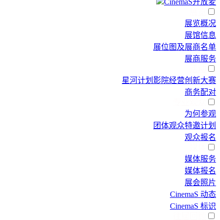
CinemaS开放麦
展览
展览概况
展馆信息
展位图及展商名单
展商服务
活动
星河计划影院经营创新大赛
商务配对
专业观众
为何参观
团体观众特邀计划
观众报名
媒体
媒体服务
媒体报名
展会照片
CinemaS 动态
CinemaS 标识
往届回顾