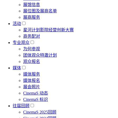
展馆信息
展位图及展商名单
展商服务
活动
星河计划影院经营创新大赛
商务配对
专业观众
为何参观
团体观众特邀计划
观众报名
媒体
媒体服务
媒体报名
展会照片
CinemaS 动态
CinemaS 标识
往届回顾
CinemaS 2025回顾