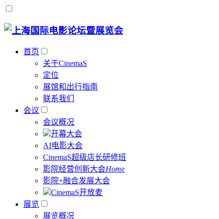
首页
关于CinemaS
定位
展馆和出行指南
联系我们
会议
会议概况
开幕大会
AI电影大会
CinemaS超级店长研修班
影院经营创新大会
Home
影院+融合发展大会
CinemaS开放麦
展览
展览概况